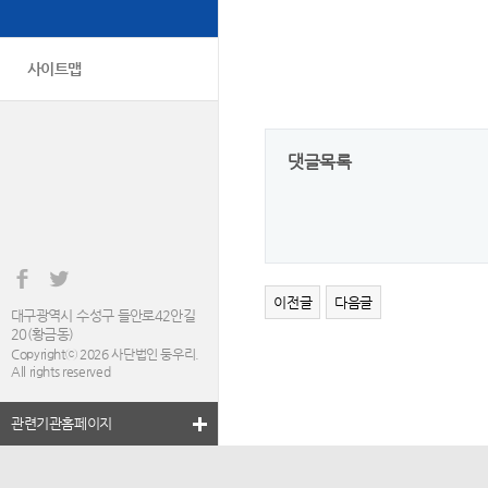
사이트맵
댓글목록
이전글
다음글
대구광역시 수성구 들안로42안길
20(황금동)
Copyrightⓒ 2026 사단법인 둥우리.
All rights reserved
관련기관홈페이지