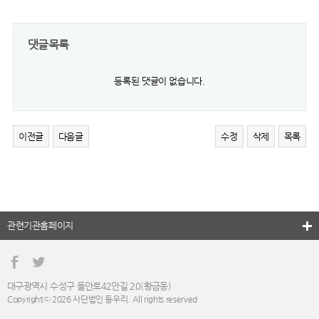
댓글목록
등록된 댓글이 없습니다.
이전글
다음글
수정
삭제
목록
관련기관홈페이지
대구광역시 수성구 들안로42안길 20(황금동)
Copyrightⓒ 2026 사단법인 둥우리. All rights reserved