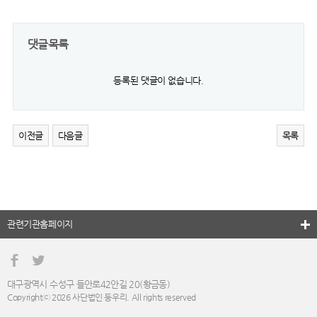
댓글목록
등록된 댓글이 없습니다.
이전글
다음글
목록
관련기관홈페이지
대구광역시 수성구 들안로42안길 20(황금동)
Copyrightⓒ 2026 사단법인 둥우리. All rights reserved