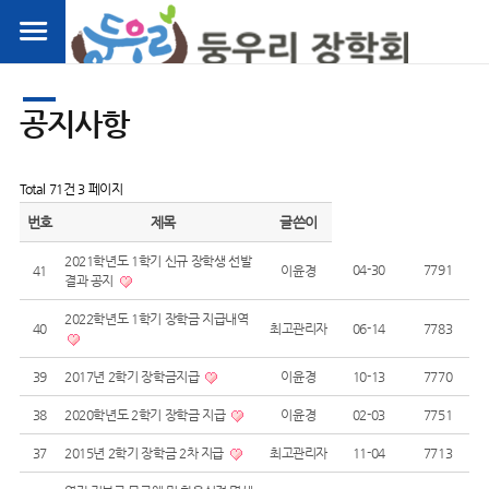
공지사항
Total 71건
3 페이지
번호
제목
글쓴이
2021학년도 1학기 신규 장학생 선발
04-30
7791
41
이윤경
결과 공지
2022학년도 1학기 장학금 지급내역
40
최고관리자
06-14
7783
39
2017년 2학기 장학금지급
이윤경
10-13
7770
38
2020학년도 2학기 장학금 지급
이윤경
02-03
7751
37
2015년 2학기 장학금 2차 지급
최고관리자
11-04
7713