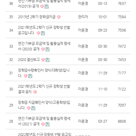
연간 기부금 모금액 및 활용실적 명세
36
이윤경
03-13
7637
서(2019) 공개
35
2015년 2학기 장학금지급
관리자
10-01
7584
2021학년도 2학기 신규 장학생 선발
34
이윤경
09-23
7506
공고입니다.
연간 기부금 모금액 및 활용실적 명세
33
이윤경
03-30
7472
서 (2020) 공개
32
2020 결산보고
이윤경
03-30
7453
장학금수령확인서 양식(대학생)입니
31
이윤경
11-29
7177
다.
2021학년도 2학기 신규 장학생 선발
30
이윤경
11-10
7122
결과 공지
장학금 지급확인서 양식(고등학생)입
29
이윤경
11-29
7097
니다.
연간 기부금 모금액 및 활용실적 명세
28
이윤경
03-27
6806
서 (2021) 공개
2022학년도 신규 장학생 선발 공고입