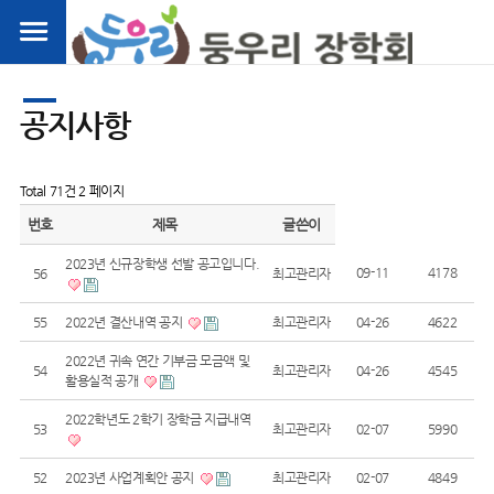
공지사항
Total 71건
2 페이지
번호
제목
글쓴이
2023년 신규장학생 선발 공고입니다.
09-11
4178
56
최고관리자
55
2022년 결산내역 공지
최고관리자
04-26
4622
2022년 귀속 연간 기부금 모금액 및
54
최고관리자
04-26
4545
활용실적 공개
2022학년도 2학기 장학금 지급내역
53
최고관리자
02-07
5990
52
2023년 사업계획안 공지
최고관리자
02-07
4849