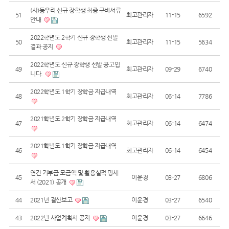
(사)둥우리 신규 장학생 최종 구비서류
51
최고관리자
11-15
6592
안내
2022학년도 2학기 신규 장학생 선발
50
최고관리자
11-15
5634
결과 공지
2022학년도 신규 장학생 선발 공고입
49
최고관리자
09-29
6740
니다.
2022학년도 1학기 장학금 지급내역
48
최고관리자
06-14
7786
2021학년도 2학기 장학금 지급내역
47
최고관리자
06-14
6474
2021학년도 1학기 장학금 지급내역
46
최고관리자
06-14
6454
연간 기부금 모금액 및 활용실적 명세
45
이윤경
03-27
6806
서 (2021) 공개
44
2021년 결산보고
이윤경
03-27
6540
43
2022년 사업계획서 공지
이윤경
03-27
6646